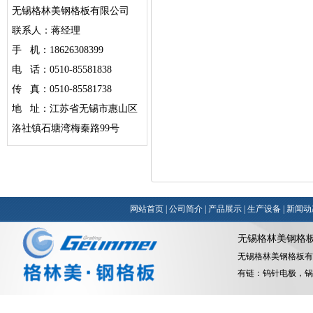
无锡格林美钢格板有限公司
联系人：蒋经理
手 机：18626308399
电 话：0510-85581838
传 真：0510-85581738
地 址：江苏省无锡市惠山区
洛社镇石塘湾梅秦路99号
网站首页
|
公司简介
|
产品展示
|
生产设备
|
新闻动
无锡格林美钢格
无锡格林美钢格板有
有链：
钨针电极
，
锅