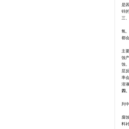
是因
锌
三
镀
氧、
都
由于
主要
蚀产
蚀。
层反
率
溶
四
镀
列
1
腐
料衬