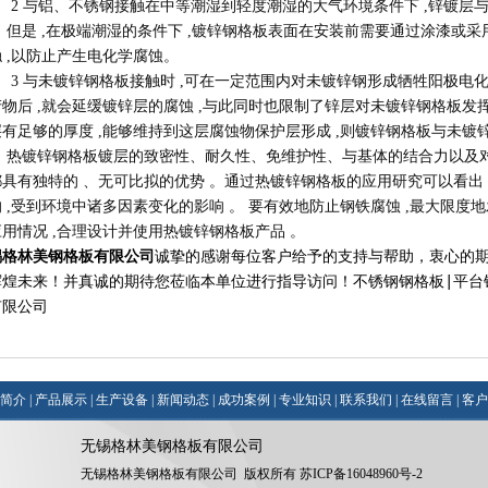
 与铝、不锈钢接触在中等潮湿到轻度潮湿的大气环境条件下 ,锌镀层
 但是 ,在极端潮湿的条件下 ,镀锌钢格板表面在安装前需要通过涂漆或采
 ,以防止产生电化学腐蚀。
 与未镀锌钢格板接触时 ,可在一定范围内对未镀锌钢形成牺牲阳极电化
产物后 ,就会延缓镀锌层的腐蚀 ,与此同时也限制了锌层对未镀锌钢格板发
有足够的厚度 ,能够维持到这层腐蚀物保护层形成 ,则镀锌钢格板与未镀
镀锌钢格板镀层的致密性、耐久性、免维护性、与基体的结合力以及对
都具有独特的 、无可比拟的优势 。通过热镀锌钢格板的应用研究可以看出
 ,受到环境中诸多因素变化的影响 。 要有效地防止钢铁腐蚀 ,最大限度
用情况 ,合理设计并使用热镀锌钢格板产品 。
锡格林美钢格板有限公司
诚挚的感谢每位客户给予的支持与帮助，衷心的
不锈钢钢格板
|
平台
辉煌未来！并真诚的期待您莅临本
单
位进行指导访问！
有限公司
简介
|
产品展示
|
生产设备
|
新闻动态
|
成功案例
|
专业知识
|
联系我们
|
在线留言
|
客户
无锡格林美钢格板有限公司
无锡格林美钢格板有限公司 版权所有
苏ICP备16048960号-2