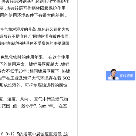
② 热镀锌层对钢基可起到电化学保护作
钢基 ,热镀锌层可作牺牲阳极保护作用
不同的使用环境条件下有很大的差别 。
空气相对湿度的升高 ,氧化锌又转化为氢
碳酸锌不易溶解 ,牢固地附着在镀件表面 ,
较好地保护钢铁基体不受腐蚀的主要原因
色氧化铁时的使用年限。 在这个使用
下的使用寿命。镀锌层厚度越大 ,镀锌
命不低于20年 ;相同镀层厚度下 ,热镀
于在工业及海洋大气环境存在着 SO2
不易形成难溶的、可抑制腐蚀进行的腐蚀
度、湿度、风向 、空气中污染烟气物
,但一般小于7. 5μm /年。 在室
. 0~12. 5的溶液中腐蚀速度最低 ,这