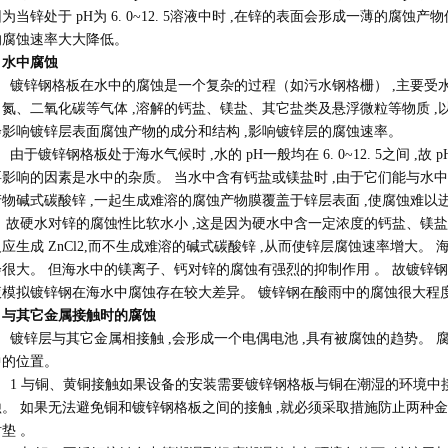
为当锌处于 pH为 6. 0~12. 5溶液中时 ,在锌的表面会形成一薄的腐蚀产
的腐蚀速率大大降低。
、
水中腐蚀
锌钢格板在水中的腐蚀是一个复杂的过程（如污水钢格栅） ,主要受水中
氮、二氧化碳等气体 ,溶解的钙盐、镁盐、其它盐类及悬浮微粒等物质 ,
会影响镀锌层表面腐蚀产物的成分和结构 ,影响镀锌层的腐蚀速率。
镀锌钢格板处于海水气候时 ,水的 pH一般均在 6. 0~12. 5之间 ,故
影响的因素是水中的杂质。 当水中含有钙盐或镁盐时 ,由于它们能与水中
物碱式碳酸锌 ,一起生成难溶的腐蚀产物膜覆盖于锌层表面 ,使腐蚀难以
 故硬水对锌的腐蚀性比软水小 ,这是因为硬水中含一定浓度的钙盐、镁盐等杂
应生成 ZnCl2,而不生成难溶的碱式碳酸锌 ,从而使锌层腐蚀速率增大。
会很大。 但海水中的镁离子、钙对锌的腐蚀有强烈的抑制作用 。 故镀锌
液模拟镀锌钢在海水中腐蚀存在较大差异。 镀锌钢在酸雨中的腐蚀很大程度
、与其它金属接触时的腐蚀
锌层与其它金属相接触 ,会形成一个电偶电池 ,具有被腐蚀的趋势。 
中的位置。
 与铜、黄铜接触如果设备的安装需要镀锌钢格板与铜在潮湿的环境中接
蚀。 如果无法避免铜和镀锌钢格板之间的接触 ,就必须采取措施防止两种金
垫 。