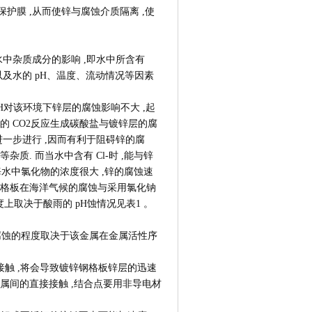
物保护膜 ,从而使锌与腐蚀介质隔离 ,使
杂质成分的影响 ,即水中所含有
以及水的 pH、温度、流动情况等因素
 pH对该环境下锌层的腐蚀影响不大 ,起
的 CO2反应生成碳酸盐与镀锌层的腐
进一步进行 ,因而有利于阻碍锌的腐
质. 而当水中含有 Cl-时 ,能与锌
 海水中氯化物的浓度很大 ,锌的腐蚀速
钢格板在海洋气候的腐蚀与采用氯化钠
上取决于酸雨的 pH蚀情况见表1 。
腐蚀的程度取决于该金属在金属活性序
触 ,将会导致镀锌钢格板锌层的迅速
属间的直接接触 ,结合点要用非导电材