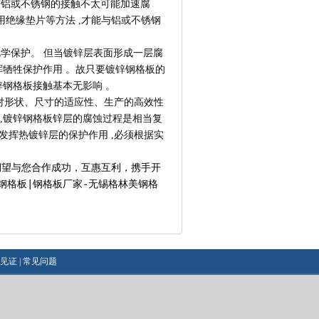
与铝或不锈钢的接触不太可能加速腐
用绝缘垫片等方法 ,才能与铝或不锈钢
学保护。 但当镀锌层表面形成一层腐
挥牺牲保护作用 。故只要镀锌钢格板的
锌钢格板接触基本无影响 。
形状、尺寸的适应性、生产的高效性
 ,镀锌钢格板锌层的腐蚀过程是相当复
地发挥热镀锌层的保护作用 ,必须根据实
期望与您合作成功，互惠互利，携手开
钢格板
|
钢格板厂家
-无锡格林美钢格
见证
|
常见问题