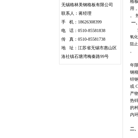
格
无锡格林美钢格板有限公司
用 
联系人：蒋经理
。
手 机：18626308399
一
热镀
电 话：0510-85581838
氧化
传 真：0510-85581738
阻止
地 址：江苏省无锡市惠山区
。
洛社镇石塘湾梅秦路99号
通
年限
钢格
锌
或 
产
热
的种
内环
二
锌是