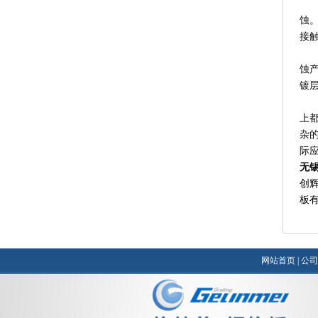
2
蚀。
接触
3
蚀
镀层
热
上
杂的
际应
无
创
板
网站首页
|
公司