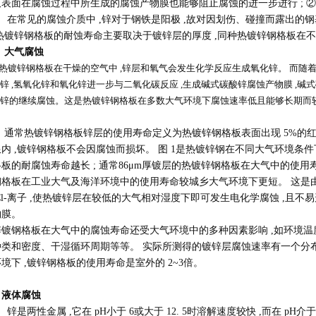
板表面在腐蚀过程中所生成的腐蚀产物膜也能够阻止腐蚀的进一步进行 ; 
。 在常见的腐蚀介质中 ,锌对于钢铁是阳极 ,故对因划伤、碰撞而露出的
 热镀锌钢格板的耐蚀寿命主要取决于镀锌层的厚度 ,同种热镀锌钢格板在
、大气腐蚀
锌钢格板在干燥的空气中 ,锌层和氧气会发生化学反应生成氧化锌。 而随着
锌 ,氢氧化锌和氧化锌进一步与二氧化碳反应 ,生成碱式碳酸锌腐蚀产物膜 ,碱式
锌的继续腐蚀。这是热镀锌钢格板在多数大气环境下腐蚀速率低且能够长期而
常热镀锌钢格板锌层的使用寿命定义为热镀锌钢格板表面出现 5%的红
内 ,镀锌钢格板不会因腐蚀而损坏。 图 1是热镀锌钢在不同大气环境条件
板的耐腐蚀寿命越长 ; 通常86μm厚镀层的热镀锌钢格板在大气中的使用寿
钢格板在工业大气及海洋环境中的使用寿命较城乡大气环境下更短。 这是由
Cl-离子 ,使热镀锌层在较低的大气相对湿度下即可发生电化学腐蚀 ,且
物膜。
锌镀钢格板在大气中的腐蚀寿命还受大气环境中的多种因素影响 ,如环境温
类和密度、干湿循环周期等等。 实际所测得的镀锌层腐蚀速率有一个分布范围 
境下 ,镀锌钢格板的使用寿命是室外的 2~3倍。
、液体腐蚀
两性金属 ,它在 pH小于 6或大于 12. 5时溶解速度较快 ,而在 pH介于 6