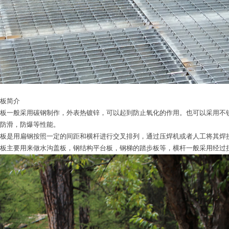
板简介
板一般采用碳钢制作，外表热镀锌，可以起到防止氧化的作用。也可以采用不
防滑，防爆等性能。
板是用扁钢按照一定的间距和横杆进行交叉排列，通过压焊机或者人工将其焊
板主要用来做水沟盖板，钢结构平台板，钢梯的踏步板等，横杆一般采用经过