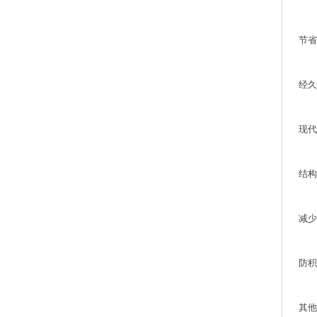
节省
经久
现代
结构
减少
防积
其他