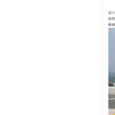
设计
板图
酸碱