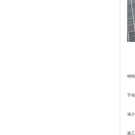
无
钢格
节省
减少
施工