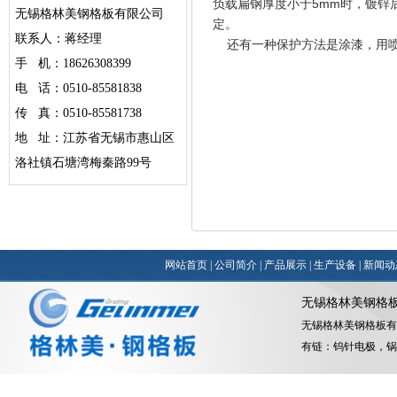
负载扁钢厚度小于5mm时，镀锌后的
无锡格林美钢格板有限公司
定。
联系人：蒋经理
还有一种保护方法是涂漆，用喷
手 机：18626308399
电 话：0510-85581838
传 真：0510-85581738
地 址：江苏省无锡市惠山区
洛社镇石塘湾梅秦路99号
网站首页
|
公司简介
|
产品展示
|
生产设备
|
新闻动
无锡格林美钢格
无锡格林美钢格板有
有链：
钨针电极
，
锅